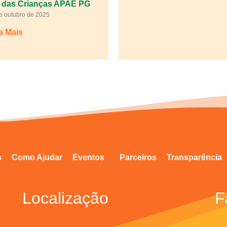
 das Crianças APAE PG
e outubro de 2025
a Mais
s
Como Ajudar
Eventos
Parceiros
Transparência
Localização
F