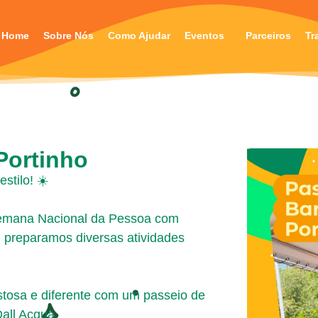
Home
Sobre Nós
Como Ajudar
Eventos
Parceiros
Tr
Portinho
stilo! ☀️
emana Nacional da Pessoa com
so, preparamos diversas atividades
tosa e diferente com um passeio de
Dall Acqua.